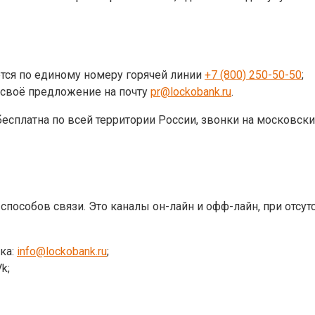
тся по единому номеру горячей линии
+7 (800) 250-50-50
;
 своё предложение на почту
pr@lockobank.ru
.
бесплатна по всей территории России, звонки на московск
способов связи. Это каналы он-лайн и офф-лайн, при отсу
ка:
info@lockobank.ru
;
k;